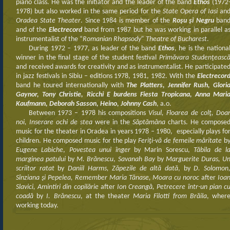
piano class. He was the initiator and the leader of the band
Ethos
(1972
1978) but also worked in the same period for the
State Opera of Iasi
an
Oradea State Theater
. Since 1984 is member of the
Roşu şi Negru
ban
and of the
Electrecord
band from 1987 but he was working in parallel a
instrumentalist of the “
Romanian Rhapsody” Theatre of Bucharest
.
During 1972 – 1977, as leader of the band
Ethos
, he is the nationa
winner in the final stage of the student festival
Primăvara Studenţeasc
and received awards for creativity and as instrumentalist. He participate
in jazz festivals in Sibiu – editions 1978, 1981, 1982. With the
Electrecor
band he toured internationally with
The Platters, Jennifer Rush, Glori
Gaynor, Tony Christie, Ricchi E burdens Fiesta Tropicana, Anna Mari
Kaufmann, Deborah Sasson, Heino, Johnny Cash
, a.o.
Between 1973 – 1978 his compositions
Visul, Floarea de colţ, Doa
noi, Inserare ochi de stea
were in the
Săptămâna
charts. He compose
music for the theater in Oradea in years 1978 – 1980, especially plays fo
children. He composed music for the play
Feriţi-vă de femeile măritate
b
Eugene Labiche
,
Povestea unui înger
by Marin Sorescu,
Tăbila de l
marginea patului
by
M. Brănescu
,
Savanah Bay
by
Marguerite Duras, U
scriitor ratat
by
Daniil Harms, Zăpezile de altă dată
, by
D. Solomon
Sînziana şi Pepelea, Remember Maria Tănase, Moara cu noroc
after
Ioa
Slavici, Amintiri din copilărie
after
Ion Creangă, Petrecere într-un pian c
coadă
by
I. Brănescu
, at the theater
Maria Filotti from Brăila
, wher
working today.