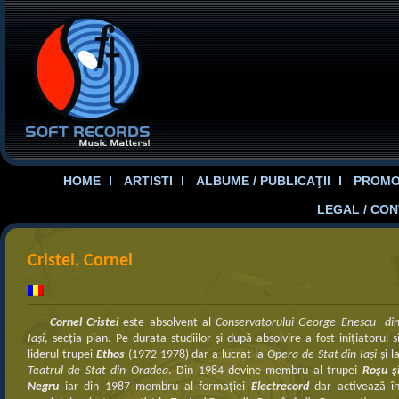
HOME
ARTISTI
ALBUME / PUBLICAŢII
PROMOT
LEGAL / CO
Cristei, Cornel
Cornel Cristei
este absolvent al
Conservatorului George Enescu di
Iaşi
, secţia pian. Pe durata studiilor şi după absolvire a fost iniţiatorul ş
liderul trupei
Ethos
(1972-1978) dar a lucrat la
Opera de Stat din Iaşi
şi l
Teatrul de Stat din Oradea
. Din 1984 devine membru al trupei
Roşu ş
Negru
iar din 1987 membru al formaţiei
Electrecord
dar activează î