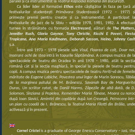
paralel şi ca instrumentist la
Teatrul Rapsodia Română din Bucureşti
.
Ca lider lider al formaţiei
Ethos
este câştigător în faza pe ţară a
festivalurilor studenţeşti
Primăvara Studenţească
(1972 – 1977) ş
primeşte premii pentru creaţie şi ca instrumentist. A participat l
festivalurile de jazz de la Sibiu – ediţiile 1978, 1981, 1982. A efectua
turnee în străinătate cu formaţia
Electrecord
, alături de
The Platters
Jennifer Rush, Gloria Gaynor, Tony Christie, Ricchi E Poveri, Fiest
Tropicana, Ana Maria Kaufmann, Deborah Sasson, Heino, Johnny Cas
ş.a.
Între anii 1973 – 1978 piesele sale
Visul, Floarea de colţ, Doar noi
Inserare ochi de stea
intră în topurile
Săptămâna
. A compus muzica de l
spectacolele de teatru din Oradea în anii 1978 – 1980, atât la secţi
română cât şi la secţia maghiară, în special la piesele de teatru pentr
copii. A compus muzica pentru spectacolele de teatru
Feriţi-vă de femeil
măritate
de
Eugene Labiche
,
Povestea unui înger
de Marin Sorescu,
Tăbil
de la marginea patului
de
M. Brănescu
,
Savanah Bay
de
Marguerit
Duras, Un scriitor ratat
, de
Daniil Harms, Zăpezile de altă dată
, de
D
Solomon, Sînziana şi Pepelea, Remember Maria Tănase, Moara cu noro
după
Ioan Slavici, Amintiri din copilărie
după
Ion Creangă, Petrecere într
un pian cu coadă
de
I. Brănescu
, la
Teatrul Maria Filotti din Brăila
, und
activează şi în prezent.
Cornel Cristei
is a graduate of
George Enescu Conservatory –
Iasi
, th