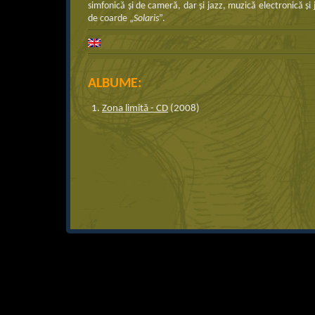
simfonică şi de cameră, dar şi jazz, muzică electronică şi
de coarde „
Solaris
”.
ALBUME:
Zona limită - CD
(2008)