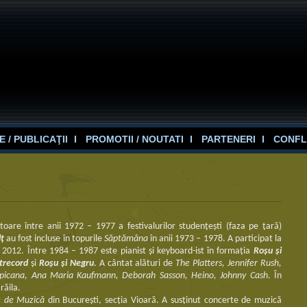
 / PUBLICAŢII
PROMOTII / NOUTATI
PARTENERI
CONFL
toare între anii 1972 – 1977 a festivalurilor studenţeşti (faza pe ţară)
lţ
au fost incluse în topurile
Săptămâna
în anii 1973 – 1978. A participat la
 2012. Între 1984 – 1987 este pianist şi keyboard-ist în formaţia
Roşu şi
trecord
şi
Roşu şi Negru
. A cântat alături de
The Platters, Jennifer Rush,
 Tropicana, Ana Maria Kaufmann, Deborah Sasson, Heino, Johnny Cash
. În
răila.
le de Muzică
din Bucureşti, secţia Vioară. A susţinut concerte de muzică