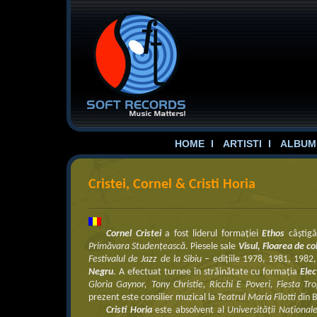
HOME
ARTISTI
ALBUME
Cristei, Cornel & Cristi Horia
Cornel Cristei
a fost liderul formaţiei
Ethos
câştigă
Primăvara Studenţească
. Piesele sale
Visul, Floarea de co
Festivalul de Jazz de la Sibiu
– ediţiile 1978, 1981, 1982,
Negru
. A efectuat turnee în străinătate cu formaţia
Elec
Gloria Gaynor, Tony Christie, Ricchi E Poveri, Fiesta
prezent este consilier muzical la
Teatrul Maria Filotti
din B
Cristi Horia
este absolvent al
Universităţii Naţiona