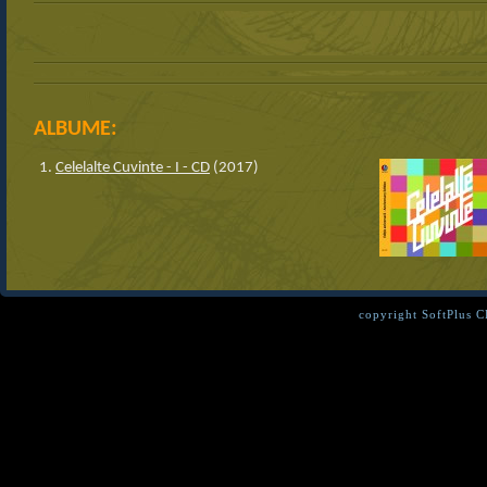
ALBUME:
Celelalte Cuvinte - I - CD
(2017)
copyright SoftPlus 