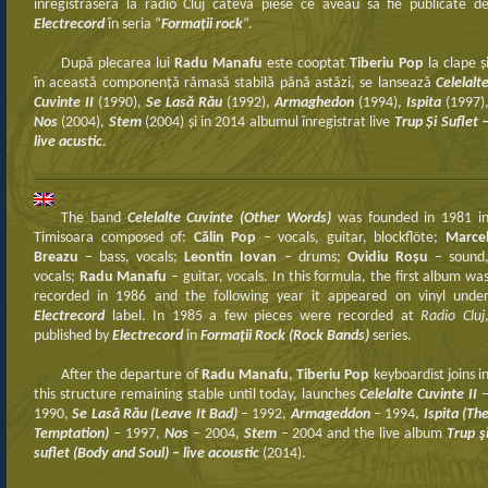
înregistraseră la radio Cluj câteva piese ce aveau sa fie publicate d
Electrecord
în seria “
Formaţii rock
“.
După plecarea lui
Radu Manafu
este cooptat
Tiberiu Pop
la clape ş
în această componenţă rămasă stabilă până astăzi, se lansează
Celelalt
Cuvinte II
(1990),
Se Lasă Rău
‎(1992),
Armaghedon
(1994),
Ispita
(1997)
Nos
(2004),
Stem
(2004) şi in 2014 albumul înregistrat live
Trup Și Suflet 
live acustic
.
The band
Celelalte Cuvinte (Other Words)
was founded in 1981 i
Timisoara composed of:
Călin Pop
– vocals, guitar, blockflöte;
Marce
Breazu
– bass, vocals;
Leontin Iovan
– drums;
Ovidiu Roșu
– sound
vocals;
Radu Manafu
– guitar, vocals. In this formula, the first album wa
recorded in 1986 and the following year it appeared on vinyl unde
Electrecord
label. In 1985 a few pieces were recorded at
Radio Cluj
published by
Electrecord
in
Formaţii Rock (Rock Bands)
series.
After the departure of
Radu Manafu
,
Tiberiu Pop
keyboardist joins i
this structure remaining stable until today, launches
Celelalte Cuvinte II
1990,
Se Lasă Rău (Leave It Bad)
– 1992,
Armageddon
– 1994,
Ispita (Th
Temptation)
– 1997,
Nos
– 2004,
Stem
– 2004 and the live album
Trup ş
suflet (Body and Soul)
– live acoustic
(2014).