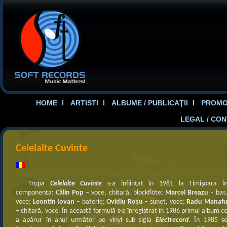
HOME
ARTISTI
ALBUME / PUBLICAŢII
PROMOT
LEGAL / CO
Celelalte Cuvinte
Trupa
Celelalte Cuvinte
s-a înfiinţat în 1981 la Timişoara î
componenţa:
Călin Pop
– voce, chitară, blockflöte;
Marcel Breazu
– bas
voce;
Leontin Iovan
– baterie;
Ovidiu Roșu
– sunet, voce;
Radu Manaf
– chitară, voce. În această formulă s-a înregistrat în 1986 primul album c
a apărur în anul următor pe vinyl sub sigla
Electrecord
. În 1985 s