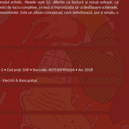
ului artistic. Piesele sunt 12, diferite ca factură şi totuşi unitare, ca
ehnici de lucru complexe, ce lasă şi improvizaţia să- şi desfăşoare schemele,
 monotoniei. Este un album conceptual, care sintetizează, pur şi simplu, o
5-2 • Cod preț: DSP • Barcode: 4075309901026 • An: 2018
- Electric & Bass guitar.