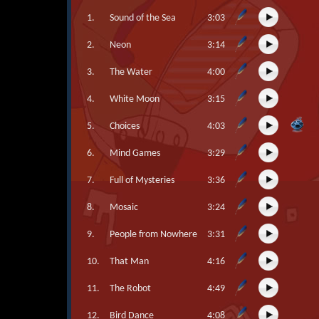
1.
Sound of the Sea
3:03
2.
Neon
3:14
3.
The Water
4:00
4.
White Moon
3:15
5.
Choices
4:03
6.
Mind Games
3:29
7.
Full of Mysteries
3:36
8.
Mosaic
3:24
9.
People from Nowhere
3:31
10.
That Man
4:16
11.
The Robot
4:49
12.
Bird Dance
4:08