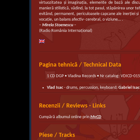
virtuozitatea şi imaginaţia, elemente de bază ale discurs
manieră stilistică, vădind, la tot pasul, stăpânirea unor t
evitând, permanent, periculoasele capcane ale inerţiei şi
vocaţie, un balans afectiv- cerebral, o viziune… .
–
Mirela Stoenescu
–
(Radio România Internaţional)
Pagina tehnică / Technical Data
1 CD DGP • Vladina Records • Nr catalog: VDICD-01
Vlad Isac
- drums, percussion, keyboard;
Gabriel Isac
Recenzii / Reviews - Links
Cumpără albumul online prin
MyCD
Piese / Tracks