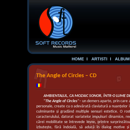
HOME
ARTISTI
ALBUME
The Angle of Circles – CD
AMBIENTALUL, CA MOZAIC SONOR, ÎNTR-O LUME D
“
The Angle of Circles
”– un demers aparte, prin care 
personale, create cu o adevărată claviatură a nuanţelor
culminante şi gradând multiple sensuri estetice. O rost
caracterulului, datorat variatelor impulsuri dinamice, r
cărei mobilitate se întrevede lesne, printre surprinzăto
izbuteşte, fără îndoială, să aducă în dialog motive şi