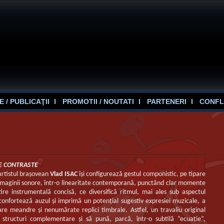
 / PUBLICAŢII
PROMOTII / NOUTATI
PARTENERI
CONFL
E CONTRASTE
artistul braşovean
Vlad ISAC
îşi configurează gestul componistic, pe tipare
 imaginii sonore, într-o linearitate contemporană, punctând clar momente
ire instrumentală concisă, ce diversifică ritmul, mai ales sub aspectul
econfortează auzul şi imprimă un potenţial sugestiv expresiei muzicale, a
are meandre şi nenumărate replici timbrale. Astfel, un travaliu original
 structuri complementare şi să pună, parcă, într-o subtilă “ecuaţie”,