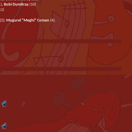
1),
Bobi Dumitraș
(10)
11)
(2);
Mugurel "Meghi"
Coman
(4).