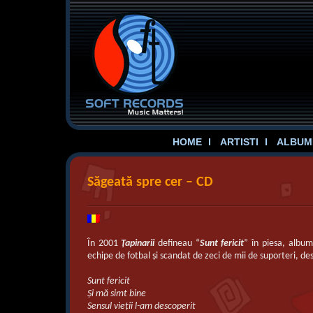
HOME
ARTISTI
ALBUME
Săgeată spre cer – CD
În 2001
Ţapinarii
defineau “
Sunt fericit
” în piesa, album
echipe de fotbal şi scandat de zeci de mii de suporteri, de
Sunt fericit
Şi mă simt bine
Sensul vieţii l-am descoperit