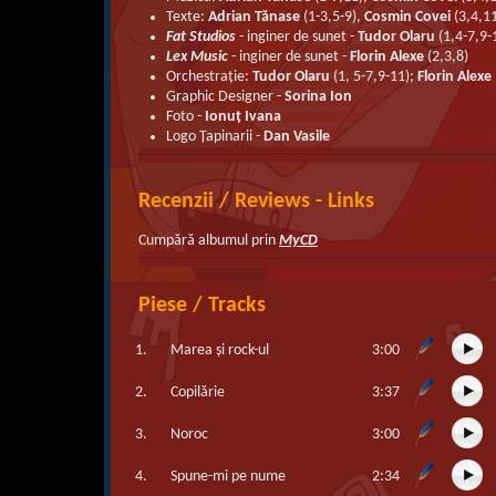
Texte:
Adrian Tănase
(1-3,5-9),
Cosmin Covei
(3,4,1
Fat Studios
- inginer de sunet -
Tudor Olaru
(1,4-7,9-
Lex Music
- inginer de sunet -
Florin Alexe
(2,3,8)
Orchestrație:
Tudor Olaru
(1, 5-7,9-11);
Florin Alexe
Graphic Designer -
Sorina Ion
Foto -
Ionuț Ivana
Logo Țapinarii -
Dan Vasile
Recenzii / Reviews - Links
Cumpără albumul prin
MyCD
Piese / Tracks
1.
Marea şi rock-ul
3:00
2.
Copilărie
3:37
3.
Noroc
3:00
4.
Spune-mi pe nume
2:34