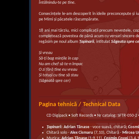
Întâlnindu-te pe tine.
Consecinţele le-am descoperit în ideile preconcepute şi iu
pe Mimi şi păcatele răscumpărate.
18 ani mai târziu, mici complicaţii precum nevestele, copii
completează povestea de până acum cu versuri sincere despr
regăsim pe noul album
Ţapinarii
, intitulat
Săgeata spre c
Și vreau
Să-ți bag mințile în cap
Nu am chef să te-n împac
O zi fără tine eu vreau
Și totuși cu tine să stau
(Săgeată spre cer)
Pagina tehnică / Technical Data
CD Digipack • Soft Records • Nr catalog: SFTR-050-
Ţapinari
i:
Adrian Tănase
- voce suavă, chitară
; Cosm
Chitară solo -
Alex Cismaru
(7,10), Chitară -
Mircea 
Muzica:
Adrian Tănase
(1-9,11),
Cosmin Covei
(3,4,