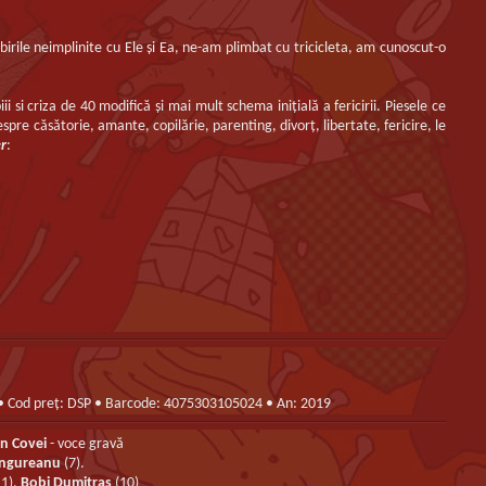
birile neimplinite cu Ele şi Ea, ne-am plimbat cu tricicleta, am cunoscut-o
i si criza de 40 modifică şi mai mult schema iniţială a fericirii. Piesele ce
e căsătorie, amante, copilărie, parenting, divorţ, libertate, fericire, le
er
:
2 • Cod preț: DSP • Barcode: 4075303105024 • An: 2019
in Covei
- voce gravă
Ungureanu
(7).
11),
Bobi Dumitraș
(10)