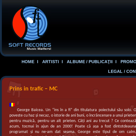
HOME
ARTISTI
ALBUME / PUBLICAŢII
PROMOT
LEGAL / CO
Prins in trafic – MC
George Baicea. Un “ins în a fi” din titulatura poiectului său solo. 
poveste cu haz şi necaz, o istorie de ani buni, o încrâncenare a unui priete
pentru muzică, pentru un alt prieten. Câţi ani au trecut ? Ce conteaz
acum, tocmai în ajun de an 2000! Poate că aşa a fost dintotdeaun
programat şi nu ne-am dat seama. George este tipul de om calm