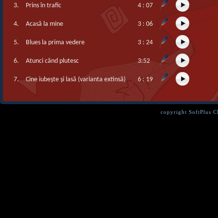
3.
Prins în trafic
4 : 07
4.
Acasă la mine
3 : 06
5.
Blues la prima vedere
3 : 24
6.
Atunci când plutesc
3:52
7.
Cine iubeşte şi lasă (varianta extinsă)
6 : 19
copyright SoftPlus 