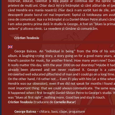
rezervat, educat, talentat şi lista poate ar continua dar mă opresc l
prieteni de mulţi ani. Chiar dacă mi s-a întâmplat să cânt alături de el (p
când Hendrix era mania noastră) chiar dacă n-am vorbit luni de zile, a
descoperit poate lucrul cel mai important: faptul că totdeauna am avu
ceva de comunicat. Aşa s-a întâmplat şi cu Daniel-Silvian Petre atunci cân
l-am adus pentru prima dată în studio la George. A fost un “blues la prim
vedere” şi altceva nimic. La revedere şi rămâne să comunicăm.
Cristian Teodosiu
George Baicea. An ”individual in being” from the title of his sol
album. A laughing-crying story, a story going on for a good many years, 
friend’s passion for music, for another friend. How many years now? Doe
it really matter this day, with the year 2000 on our doorstep? Maybe it ha
already been planned and we never realized it. George is a cal
introverted well educated gifted kind of man and I could go on a long time
On the other hand, I’d rather not … Even if I play with him (at a time whe
Hendrix was our obsession), even if we did not speak for months I found 
most important thing: that we could always communicate. The same wa
it happened when I first brought Daniel-Silvian Petre to George’s studio. I
was “blues at first sight”, nothing more. Good bye and stay in touch.
Cristian Teodosiu
(traducere de
Cornelia Bucur
)
George Baicea
– chitara, bass, clape, progamare