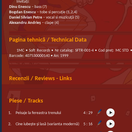
Invitaţi:
Dinu Enescu
– bass (7)
Bogdan Enescu
– tobe si percuţie (1,2,4)
Daniel Silvian Petre
– vocal si muzicuţă (5)
Alexandru Andrieş
– clape (4)
Pagina tehnică / Technical Data
1MC • Soft Records • Nr catalog: SFTR-001-4 • Cod preț: MC STD 
Barcode: 407530000140 • An: 1999
Recenzii / Reviews - Links
Piese / Tracks
1.
Peisaje la fereastra trenului
4 : 29
2.
Cine iubeşte şi lasă (varianta modernă)
5 : 16