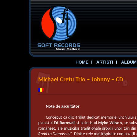
HOME
ARTISTI
ALBUME
Michael Cretu Trio – Johnny – CD
Note de ascultător
Conceput ca disc-tribut dedicat memoriei unchiului său
pianistul
Ed Barnwell
şi bateristul
Myke Wilson
, se subs
românesc, ale muzicilor tradiţionale proprii unor ţări din 
Road to Damascus
”. Dintre cele mai inspirate compoziţii 