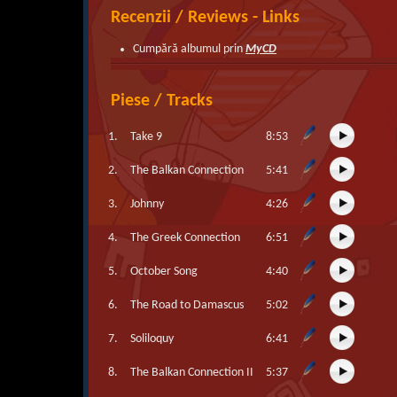
Recenzii / Reviews - Links
Cumpără albumul prin
MyCD
Piese / Tracks
1.
Take 9
8:53
2.
The Balkan Connection
5:41
3.
Johnny
4:26
4.
The Greek Connection
6:51
5.
October Song
4:40
6.
The Road to Damascus
5:02
7.
Soliloquy
6:41
8.
The Balkan Connection II
5:37