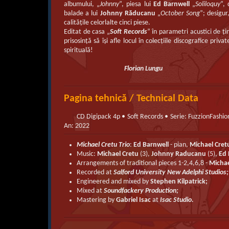
albumului, „
Johnny
”, piesa lui
Ed Barnwell
„
Soliloquy
”, 
balade a lui
Johnny Răducanu
„
October Song
”; desigu
calităţile celorlalte cinci piese.
Editat de casa „
Soft Records
” în parametri acustici de ţ
prisosinţă să îşi afle locul în colecţiile discografice priv
spirituală!
Florian Lungu
Pagina tehnică / Technical Data
CD Digipack 4p • Soft Records • Serie: FuzzionFash
An: 2022
Michael Cretu Trio
:
Ed Barnwell
- pian,
Michael Cret
Music:
Michael Cretu
(3),
Johnny Raducanu
(5),
Ed 
Arrangements of traditional pieces 1-2,4,6,8 -
Michae
Recorded at
Salford University New Adelphi Studios;
Engineered and mixed by
Stephen Kilpatrick;
Mixed at
Soundfackery Production;
Mastering by
Gabriel Isac
at
Isac Studio.