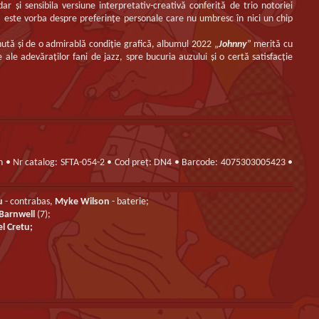
dar şi sensibila versiune interpretativ-creativă conferită de trio notoriei
r, este vorba despre preferinţe personale care nu umbresc în nici un chip
inută şi de o admirablă condiţie grafică, albumul 2022 „
Johnny
” merită cu
ate ale adevăraţilor fani de jazz, spre bucuria auzului şi o certă satisfacţie
ion • Nr catalog: SFTA-054-2 • Cod preț: DN4 • Barcode: 4075303005423 •
u
- contrabas,
Myke Wilson
- baterie;
Barnwell
(7);
l Cretu;