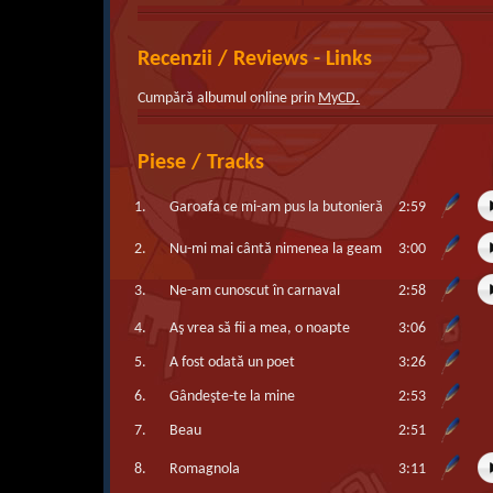
Recenzii / Reviews - Links
Cumpără albumul online prin
MyCD.
Piese / Tracks
1.
Garoafa ce mi-am pus la butonieră
2:59
2.
Nu-mi mai cântă nimenea la geam
3:00
3.
Ne-am cunoscut în carnaval
2:58
4.
Aş vrea să fii a mea, o noapte
3:06
5.
A fost odată un poet
3:26
6.
Gândeşte-te la mine
2:53
7.
Beau
2:51
8.
Romagnola
3:11