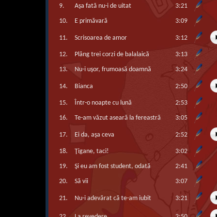
9.
Aşa fată nu-i de uitat
3:21
10.
E primăvară
3:09
11.
Scrisoarea de amor
3:12
12.
Plâng trei corzi de balalaică
3:13
13.
Nu-i uşor, frumoasă doamnă
3:24
14.
Bianca
2:50
15.
Într-o noapte cu lună
2:53
16.
Te-am văzut aseară la fereastră
3:05
17.
Ei da, aşa ceva
2:52
18.
Ţigane, taci!
3:02
19.
Şi eu am fost student, odată
2:41
20.
Să vii
3:07
21.
Nu-i adevărat că te-am iubit
3:21
22.
La revedere
2:50