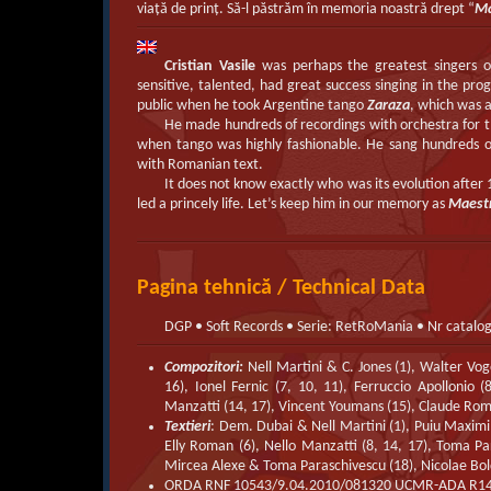
viaţă de prinţ. Să-l păstrăm în memoria noastră drept “
Ma
Cristian Vasile
was perhaps the greatest singers o
sensitive, talented, had great success singing in the pr
public when he took Argentine tango
Zaraza
, which was 
He made hundreds of recordings with orchestra for t
when tango was highly fashionable. He sang hundreds of
with Romanian text.
It does not know exactly who was its evolution after
led a princely life. Let’s keep him in our memory as
Maestr
Pagina tehnică / Technical Data
DGP • Soft Records • Serie: RetRoMania • Nr catalo
Compozitori:
Nell Martini & C. Jones (1), Walter Vog
16), Ionel Fernic (7, 10, 11), Ferruccio Apollonio 
Manzatti (14, 17), Vincent Youmans (15), Claude Roma
Textieri
: Dem. Dubai & Nell Martini (1), Puiu Maximili
Elly Roman (6), Nello Manzatti (8, 14, 17), Toma Pa
Mircea Alexe & Toma Paraschivescu (18), Nicolae Boldu
ORDA RNF 10543/9.04.2010/081320 UCMR-ADA R14AF