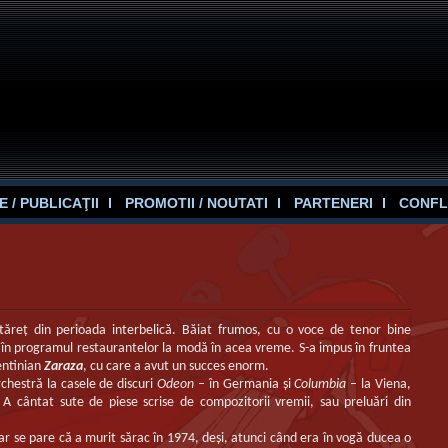
 / PUBLICAŢII
PROMOTII / NOUTATI
PARTENERI
CONFL
tăreţ din perioada interbelică. Băiat frumos, cu o voce de tenor bine
d în programul restaurantelor la modă în acea vreme. S-a impus în fruntea
entinian
Zaraza
, cu care a avut un succes enorm.
chestră la casele de discuri
Odeon
– în Germania şi
Columbia
– la Viena,
 cântat sute de piese scrise de compozitorii vremii, sau preluări din
dar se pare că a murit sărac în 1974, deşi, atunci când era în vogă ducea o