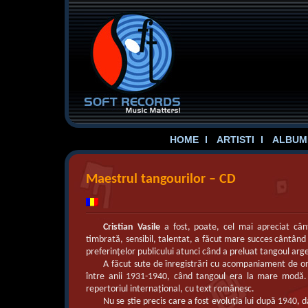
HOME
ARTISTI
ALBUME
Maestrul tangourilor – CD
Cristian Vasile
a fost, poate, cel mai apreciat cân
timbrată, sensibil, talentat, a făcut mare succes cântân
preferinţelor publicului atunci când a preluat tangoul arg
A făcut sute de înregistrări cu acompaniament de or
între anii 1931-1940, când tangoul era la mare modă. A
repertoriul internaţional, cu text românesc.
Nu se ştie precis care a fost evoluţia lui după 1940, 