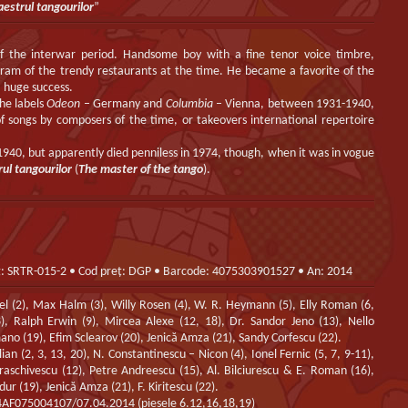
estrul tangourilor
”
f the interwar period. Handsome boy with a fine tenor voice timbre,
ogram of the trendy restaurants at the time. He became a favorite of the
a huge success.
he labels
Odeon
– Germany and
Columbia
– Vienna, between 1931-1940,
 songs by composers of the time, or takeovers international repertoire
 1940, but apparently died penniless in 1974, though, when it was in vogue
ul tangourilor
(
The master of the tango
).
g: SRTR-015-2 • Cod preț: DGP • Barcode: 4075303901527 • An: 2014
el (2), Max Halm (3), Willy Rosen (4), W. R. Heymann (5), Elly Roman (6,
(8), Ralph Erwin (9), Mircea Alexe (12, 18), Dr. Sandor Jeno (13), Nello
no (19), Efim Sclearov (20), Jenică Amza (21), Sandy Corfescu (22).
an (2, 3, 13, 20), N. Constantinescu – Nicon (4), Ionel Fernic (5, 7, 9-11),
raschivescu (12), Petre Andreescu (15), Al. Bilciurescu & E. Roman (16),
r (19), Jenică Amza (21), F. Kiritescu (22).
075004107/07.04.2014 (piesele 6.12,16,18,19)