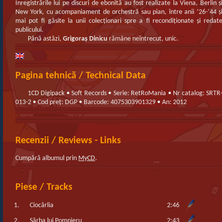
Înregistrările lui pe discuri de ebonită au fost realizate la Viena, Berlin ş
New York, cu acompaniament de orchestră sau pian, între anii ’26-‘44 ş
mai pot fi găsite la unii colecţionari spre a fi recondiţionate şi redat
publicului.
Până astăzi,
Grigoraş Dinicu
rămâne neîntrecut, unic.
Pagina tehnică / Technical Data
1CD Digipack • Soft Records • Serie: RetRoMania • Nr catalog: SRTR
013-2 • Cod preț: DGP • Barcode: 4075303901329 • An: 2012
Recenzii / Reviews - Links
Cumpără albumul prin
MyCD
.
Piese / Tracks
1.
Ciocârlia
2:46
2.
Sârba lui Pompieru
2:43