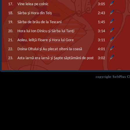
17.
Vine lelea pe colnic
3:05
18.
Sârba şi Hora din Teiş
2:43
19.
Sârba de brâu de la Tescani
1:45
20.
Hora lui Ion Dinicu şi Sârba lui Tanţi
3:14
21.
Aoleu, leliţă Floare şi Hora lui Gore
3:11
22.
Doina Oltului şi Au plecat olteni la coasă
4:01
23.
Asta iarnă era iarnă şi Şapte săptămâni de post
3:02
copyright SoftPlus 