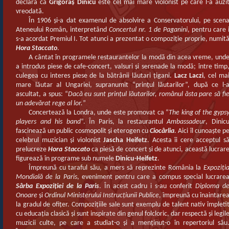
declara că
Grigoraş Dinicu
este cel mai mare violonist pe care l-a auzi
vreodată.
În 1906 şi-a dat examenul de absolvire a Conservatorului, pe scen
Ateneului Român, interpretând
Concertul nr. 1 de Paganini
, pentru care 
s-a acordat Premiul I. Tot atunci a prezentat o compoziţie proprie, numit
Hora Staccato
.
A cântat în programele restaurantelor la modă din acea vreme, und
a introdus piese de cafe-concert, valsuri şi serenade la modă; între timp
culegea cu interes piese de la bătrânii lăutari ţigani.
Lacz Laczi
, cel ma
mare lăutar al Ungariei, supranumit “prinţul lăutarilor”, după ce l-
ascultat, a spus: “
Dacă eu sunt prinţul lăutarilor, românul ăsta pare să fi
un adevărat rege al lor.
”
Concertează la Londra, unde este promovat ca “
The king of the gyps
players and his band
“. În Paris, la restaurantul
Ambassadeur
, Dinic
fascinează un public cosmopolit şi eterogen cu
Ciocârlia
. Aici îl cunoaşte p
celebrul muzician şi violonist
Jascha Heifetz
. Acesta îi cere acceptul s
prelucreze
Hora Staccato
ca piesă de concert şi de atunci, această lucrar
figurează în programe sub numele
Dinicu-Heifetz
.
Împreună cu taraful său, a mers să reprezinte România la
Expoziţi
Mondială de la Paris
, eveniment pentru care a compus special lucrare
Sârba Expoziţiei de la Paris
. În acest cadru i s-au conferit
Diploma d
Onoare
şi
Ordinul Ministerului Instrucţiunii Publice
, împreună cu înaintare
la gradul de ofiţer. Compoziţiile sale sunt exemplu de talent nativ împleti
cu educaţia clasică şi sunt inspirate din genul folcloric, dar respectă şi legil
muzicii culte, pe care a studiat-o şi a menţinut-o în repertoriul său