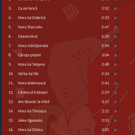
3.
Ca pe luncă
2:52
4.
Hora lui Dobrică
2:33
5.
Hora Staccato
2:47
6.
Ceasornicul
2:26
7.
Hora mărţişorului
2:54
8.
Căruţa poştei
3:04
9.
Hora lui Teişanu
2:48
10.
Sârba lui Ilie
2:24
11.
Hora boierească
2:41
12.
Cântecul tristeţei
2:59
13.
Am ibovnic la Mizil
3:27
14.
Hora lui Timoşca
2:11
15.
Jalea ţiganului
2:51
16.
Hora lui Dinicu
3:01