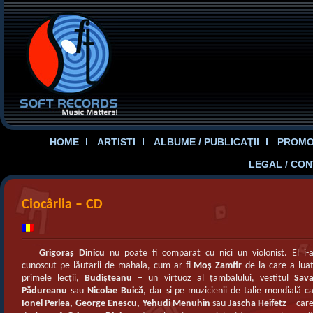
HOME
ARTISTI
ALBUME / PUBLICAŢII
PROMOT
LEGAL / CO
Ciocârlia – CD
Grigoraş Dinicu
nu poate fi comparat cu nici un violonist. El i-
cunoscut pe lăutarii de mahala, cum ar fi
Moş Zamfir
de la care a lua
primele lecţii,
Budişteanu
– un virtuoz al ţambalului, vestitul
Sav
Pădureanu
sau
Nicolae Buică
, dar şi pe muzicienii de talie mondială c
Ionel Perlea, George Enescu, Yehudi Menuhin
sau
Jascha Heifetz
– car