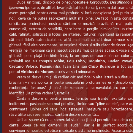
După un timp, dincolo de binecunoscutele
Corcovado, Desafinado
ş
Ipanema
(pe care, de altfel, le-am cântat foarte rar), ne-am dat seama c
avem potenţial pentru ceva mai profund şi încă neexplorat (cel putin l
noi), ceva ce ne putea reprezenta mult mai bine. De fapt în asta const
unicitatea proiectului nostru: cântam o muzică braziliană mai puti
cunoscută, extrem de sensibilă, care bate la porţile inimilor într-un rit
cald, rafinat, sofisticat şi totusi pe înţelesul tuturor, încercând să rămân
cât mai fidelă autenticului, cu atât mai mult cu cât doar o voce şi 
ghitară, fără alte ornamente, se exprimă direct şi tulburător de sincer. Aş
vrem să ne imaginăm ca s-a născut această muzică la ea acasă: o voce şi 
ghitară, pe o plajă fierbinte încă, la un apus de soare plin de culori
Probabil aşa au compus
Jobim, Edu Lobo, Toquinho, Baden Powel
Caetano Veloso, Pixinguinha, Ivan Lins
sau
Chico Buarque
şi tot aş
poetul
Vinicius de Moraes
a scris versuri minunate.
Vrem să dezvăluim şi să redăm cât mai fidel o alta latură a sufletulu
brazilian – melancolică şi foarte senzuală in profunzimea ei – dincolo d
exuberanţa fastuoasă şi plină de rumoare a carnavalului, cu care s
identifică „la prima vedere”, Brazilia.
Cântăm despre şi pentru inimi… fericite sau frânte, exaltate sa
indiferente, pasionale sau mai potolite, timide sau “pline de ele”, care a
confirmată iubirea ori care încă aşteaptă, nesigure sau încrezătoare
răzvrătite sau resemnate… cântăm despre speranţă…
Unii ar spune că nu e comercial şi azi nu-ţi poţi permite luxul de a n
cânta „ceea ce vor oamenii să audă”; dar e în perfect acord c
convingerile noastre estetice muzicale şi asta ne împlineşte. Aceasta est