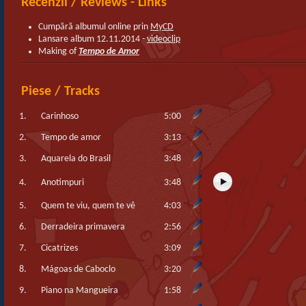
Recenzii / Reviews - Links
Cumpără albumul online prin
MyCD
Lansare album 12.11.2014 -
videoclip
Making of
Tempo de Amor
Piese / Tracks
1.
Carinhoso
5:00
2.
Tempo de amor
3:13
3.
Aquarela do Brasil
3:48
4.
Anotimpuri
3:48
5.
Quem te viu, quem te vê
4:03
6.
Derradeira primavera
2:56
7.
Cicatrizes
3:09
8.
Mágoas de Caboclo
3:20
9.
Piano na Mangueira
1:58