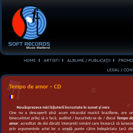
HOME
ARTISTI
ALBUME / PUBLICAŢII
PROMOT
LEGAL / CO
Tempo de amor – CD
Nouăsprezece mici bijuterii încrustate în sunet şi vers
Cine nu a descoperit pînă acum miracolul muzicii braziliene, are u
binecuvîntat prilej să o facă, audiind / bucurîndu-se de / discul
Tempo d
amor
, acreditat de doi dăruiţi interpreţi români care încearcă să lansez
prin argumentele artei lor o amplă punte către îndepărtata ţară di