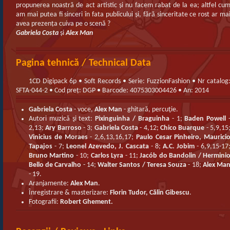
propunerea noastră de act artistic şi nu facem rabat de la ea; altfel cu
am mai putea fi sinceri în fata publicului şi, fără sinceritate ce rost ar ma
avea prezenţa cuiva pe o scenă ?
Gabriela Costa
şi
Alex Man
Pagina tehnică / Technical Data
1CD Digipack 6p • Soft Records • Serie: FuzzionFashion • Nr catalog
SFTA-044-2 • Cod preț: DGP • Barcode: 4075303004426 • An: 2014
Gabriela Costa
- voce,
Alex Man
- ghitară, percuţie.
Autori muzică şi text:
Pixinguinha / Braguinha
- 1;
Baden Powell
2,13;
Ary Barroso
- 3;
Gabriela Costa
- 4,12;
Chico Buarque
- 5,9,15
Vinicius de Moraes
- 2,6,13,16,17;
Paulo Cesar Pinheiro, Maurici
Tapajos
- 7;
Leonel Azevedo, J. Cascata
- 8;
A.C. Jobim
- 6,9,15-17
Bruno Martino
- 10;
Carlos Lyra
- 11;
Jacób do Bandolin / Hermini
Bello de Carvalho
- 14;
Walter Santos / Teresa Souza
- 18;
Alex Ma
- 19.
Aranjamente:
Alex Man
.
Înregistrare & masterizare:
Florin Tudor, Călin Gibescu
.
Fotografii:
Robert Ghement.