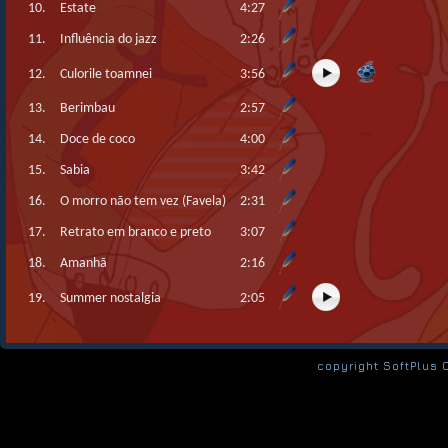
10.
Estate
4:27
11.
Influência do jazz
2:26
12.
Culorile toamnei
3:56
13.
Berimbau
2:57
14.
Doce de coco
4:00
15.
Sabia
3:42
16.
O morro não tem vez (Favela)
2:31
17.
Retrato em branco e preto
3:07
18.
Amanhã
2:16
19.
Summer nostalgia
2:05
copyright SoftPlus 