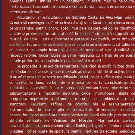
America Latină, întinsă cît un continent, în mare măsură nelocuită
misterioasă şi fascinantă, frenetică şi contrastantă, frapant de policromă ş
intens seducătoare…
Ascultîndu-i şi reascultîndu-i pe
Gabriela Costa
, pe
Alex Man
, ajung
să nutreşti convingerea că ei au fost născuţi şi nu făcuţi pentru bossa nova
pentru samba, pentru choro, specii muzicale cu care cei doi se identific
afectiv şi profesional în totalitate. Că brazilienii înşişi sunt îndrăgostiţi d
muzică, de ritm – este o constatare aproape axiomatică, atîta timp cî
acolo mai tot omul de pe stradă ştie să cînte la un instrument, cît sălile lo
de concert se umplu invariabil cu mii de melomani care-şi cultivă c
respect valorile, bucurîndu-se să cînte împreună cu artiştii de pe scen
piesele preferate, cunoscîndu-le pe dinafară şi textele!
Să procedez la un act de temeritate, încercînd să explic în doar două
trei rînduri de ce aceste genuri muzicale au devenit atît de atractive, de c
şi-au aflat prozeliţi pe toate meridianele Terrei, de ce au făcut casă bună ş
cu jazz-ul: ei bine, vorbim de o muzică de certă complexitate da
indiscutabil accesibilă, în care predomină extraordinara plasticitate ş
substanţialitate a melodiilor inspirate, calde, învăluitoare, slujite d
pregnanţa nepereche a ritmurilor motorice, de ambientul armoni
somptuos, luxuriant, rafinat, de coloritul viu al aranjamentelo
instrumentale, de lirismul plin de senzualitate al versurilor niciodat
banale, ba uneori adevărate creaţii poetice de înaltă vibraţie precum sun
stihurile semnate de
Vinicius de Moraes
. Mai putem apreci
muzicalitatea intrinsecă a sonorităţilor limbii portugheze – limba oficială 
Braziliei – cît se poate de oportună pentru însoţirea traiectelor melodice