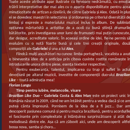
Toate aceste atribute apar ilustrate cu fervoare nedrămuită, cu emoţi
trăirii interpretative dar mai ales cu o aparte disponibilitate pentru ace
minuţiozitate de artizan a cizelării, de către Gabriela şi Alex. Odată în plu
ei se dovedesc maeştri în selectarea şi ordonarea pe criteriul diversităţii d
limbaj şi expresie a materialului muzical inclus în album. De sublinia
opţiunea mărturisită a artiştilor de a ocoli cu bună ştiinţă drumuril
bătătorite, prin investigarea unor lumi de frumuseţi mai puţin cunoscute
dar desigur, acreditate valoric. În aceeaşi ordine de idei, fie-ne permis s
evaluăm cu o notă foarte bună şi cele trei creaţii originale, dou
compoziţii ale
Gabrielei
şi una a lui
Alex
.
Fiindcă mulţi ascultători nu cunosc limba portugheză, vocalista a avu
o binevenita idee de a anticipa prin cîteva cuvinte rostite româneşte î
introducerile unora dintre piese, esenţa textelor respective.
Pentru exuberanţa, talentul, implicarea cu trup şi suflet în actu
devoţiunii pe altarul muzicii, investite de componenţii duo-ului
Brazilia
Like
– toată admiraţia mea!
Florian Lungu
Timp pentru iubire, melancolie, visare
Brazilian Like Duo
–
Gabriela Costa & Alex Man
este un proiect unic î
România născut în 2009, când ne-am întâlnit pentru a vedea dacă şi ce a
putea cânta împreună. Pornisem de la idea de a fi jazz… Dar a
descoperit pasiunea comună şi pentru muzica braziliană, pentru acorduril
ei fascinante prin complexitate şi înlănţuirea surprinzătoare şi atât d
melodioasă dintre ele. Aşa că am zăbovit aici, unde am descoperit altfe
bossa nova, samba şi choro…