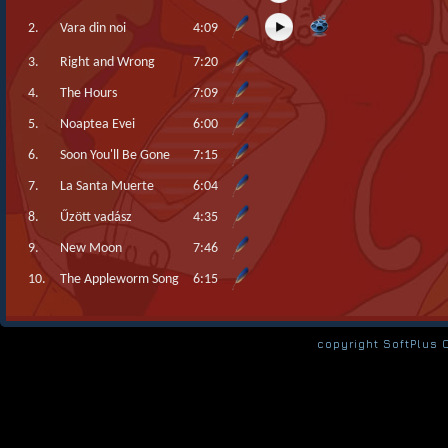
2.
Vara din noi
4:09
3.
Right and Wrong
7:20
4.
The Hours
7:09
5.
Noaptea Evei
6:00
6.
Soon You'll Be Gone
7:15
7.
La Santa Muerte
6:04
8.
Űzött vadász
4:35
9.
New Moon
7:46
10.
The Appleworm Song
6:15
copyright SoftPlus 