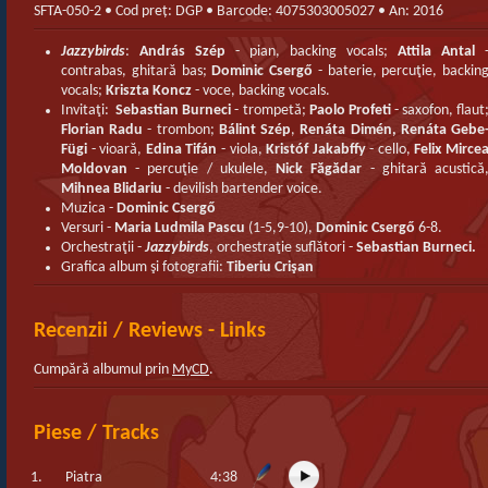
SFTA-050-2 • Cod preț: DGP • Barcode: 4075303005027 • An: 2016
Jazzybirds
:
András Szép
- pian, backing vocals;
Attila Antal
contrabas, ghitară bas;
Dominic Csergő
- baterie, percuţie, backin
vocals;
Kriszta Koncz
- voce, backing vocals.
Invitaţi:
Sebastian Burneci
- trompetă;
Paolo Profeti
- saxofon, flaut
Florian Radu
- trombon;
Bálint Szép
,
Renáta Dimén, Renáta Gebe
Fügi
- vioară,
Edina Tifán
- viola,
Kristóf Jakabffy
- cello,
Felix Mirce
Moldovan
- percuţie / ukulele,
Nick Făgădar
- ghitară acustică
Mihnea Blidariu
- devilish bartender voice.
Muzica -
Dominic Csergő
Versuri -
Maria Ludmila Pascu
(1-5,9-10),
Dominic Csergő
6-8.
Orchestraţii -
Jazzybirds
, orchestraţie suflători -
Sebastian Burneci.
Grafica album şi fotografii:
Tiberiu Crişan
Recenzii / Reviews - Links
Cumpără albumul prin
MyCD
.
Piese / Tracks
1.
Piatra
4:38