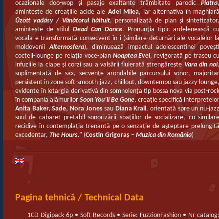
ocazionale doo-wop şi pasaje exaltante trâmbiţate parodic
Piatra
aminteşte de creaţiile acide ale
Adei Milea
, iar alternativa în maghiar
Üzött vadásy / Vânătorul hăituit
, personalizată de pian şi sintetizator
aminteşte de stilul
Dead Can Dance
. Pronunţia tipic ardelenească c
vocala e transformată consecvent în i (similare deturnări ale vocalelor l
moldovenii
Alternosfera
), diminuează impactul adolescentinei poveşt
cocteil-lounge pe relaţia voce-pian
Noaptea Evei
, revigorată pe traseu c
infuziile la clape şi corzi sau a valsării fluierată ştrengăreşte
Vara din noi
suplimentată de sax, secvenţe arondabile parcursului sonor, majorita
persistent în zone soft-smooth-jazz, chillout, downtempo sau jazzy-lounge
evidente în letargia derivativă din somnolenţa tip bossa nova via post-roc
în compania alămurilor
Soon You’ll Be Gone
, creaţie specifică interpretelo
Anita Baker, Sade, Nora Jones
sau
Diana Krall
, orientată spre un nu-jaz
soul de cabaret pretabil sonorizării spaţiilor de socializare, cu similar
recidive în contemplaţia trenantă pe o senzaţie de aşteptare prelungit
excedentar,
The Hours
.” (
Costin Grigoraş
–
Muzica din România
)
Pagina tehnică / Technical Data
1CD Digipack 6p • Soft Records • Serie: FuzzionFashion • Nr catalog