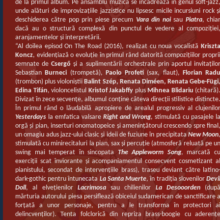
de la primul album. Pe ansamblu muzica se încadrează în genul soft-jazz
unde alături de improvizaţiile jazzistice nu lipsesc micile incursiuni rock ş
deschiderea către pop prin piese precum
Vara din noi
sau
Piatra
, chia
dacă au o structură complexă din punctul de vedere al compoziţiei
aranjamentelor şi interpretării.
“Al doilea episod On The Road (2016), realizat cu noua vocalistă
Kriszt
Koncz
, evidenţiază o evoluţie în primul rând datorită compoziţiilor propri
semnate de
Csergő
şi a suplimentării orchestrale prin aportul invitaţilo
Sebastian
Burneci
(trompetă),
Paolo Profeti
(sax, flaut),
Florian Rad
(trombon) plus violoniştii
Balint Szép, Renata Diméen, Renata Gebe-Fügi
Edina Tifán
, violoncelistul
Kristof Jakabffy
plus
Mihnea Blidariu
(chitară)
Divizat în zece secvenţe, albumul conţine câteva direcţii stilistice distincte
În primul rând o lăudabilă apropiere de arealul progressiv al clujenilo
Yesterdays
la emfatica valsare
Right and Wrong
, stimulată cu pasajele l
orgă şi pian, inserturi onomatopeice şi ameninţătorul crescendo spre final
un omagiu adus jazz-ului clasic şi ideii de fuziune în precipitata
New Moon
stimulată cu minirecitaluri la pian, sax şi percuţie (atmosferă reluată pe u
swing mai temperat în sincopata
The Appleworm Song
, marcată c
exerciţii scat înviorante şi acompaniamentul consecvent cosmetizant a
pianistului, secondat de intervenţiile brass), traseu deviant către latino
dark-gothic pentru întunecata
La Santa Muerte
, în tradiţia slovenilor
Devi
Doll
, al elveţienilor
Lacrimosa
sau chilienilor
La Desooorden
(dup
mărturia autorului piesa persiflează obiceiul sudamerican de sanctificare 
forţată a unor personaje, pentru a le transforma în protectori a
delincvenţilor). Tenta folclorică din repriza brass-boogie cu aderenţ