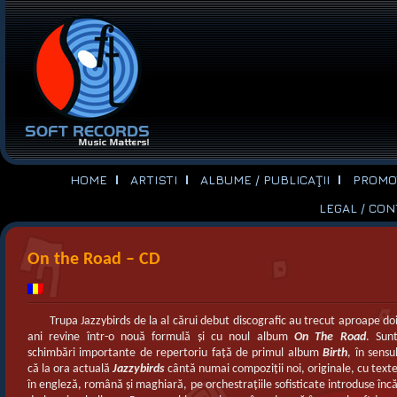
HOME
ARTISTI
ALBUME / PUBLICAŢII
PROMOT
LEGAL / CO
On the Road – CD
Trupa Jazzybirds de la al cărui debut discografic au trecut aproape do
ani revine într-o nouă formulă şi cu noul album
On The Road
. Sun
schimbări importante de repertoriu faţă de primul album
Birth
, în sensu
că la ora actuală
Jazzybirds
cântă numai compoziţii noi, originale, cu text
în engleză, română şi maghiară, pe orchestraţiile sofisticate introduse înc